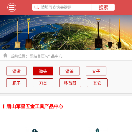
当前位置：
网站首页
>
产品中心
钢锹
锄头
钢镐
叉子
耙子
刀类
移苗器
其它
唐山军星五金工具产品中心